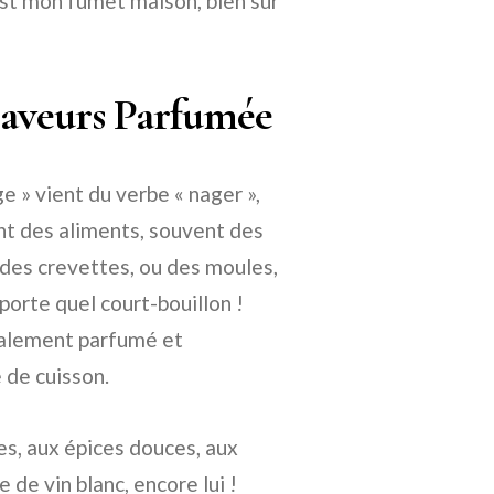
C’est mon fumet maison, bien sûr
Saveurs Parfumée
ge » vient du verbe « nager »,
ment des aliments, souvent des
 des crevettes, ou des moules,
mporte quel court-bouillon !
cialement parfumé et
 de cuisson.
s, aux épices douces, aux
de vin blanc, encore lui !