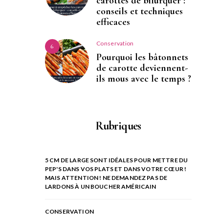
carottes de bifurquer :
conseils et techniques
efficaces
Conservation
6
Pourquoi les bâtonnets
de carotte deviennent-
ils mous avec le temps ?
Rubriques
5 CM DE LARGE SONT IDÉALES POUR METTRE DU
PEP'S DANS VOS PLATS ET DANS VOTRE CŒUR !
MAIS ATTENTION ! NE DEMANDEZ PAS DE
LARDONS À UN BOUCHER AMÉRICAIN
CONSERVATION