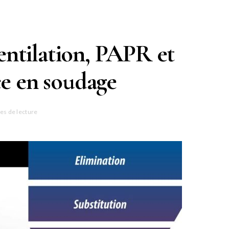
entilation, PAPR et
ce en soudage
es de lecture