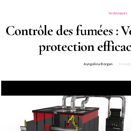
techniques
Contrôle des fumées : V
protection effica
Ayngelina Borgan
3 minut