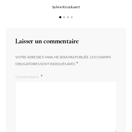
P
Sylvie Knockaert
Laisser un commentaire
VOTRE ADRESSE E-MAIL NE SERA PAS PUBLIÉE.
LES CHAMPS
*
OBLIGATOIRES SONT INDIQUÉS AVEC
Commentaire