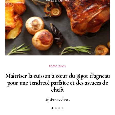
techniques
Maîtriser la cuisson à cœur du gigot d’agneau
pour une tendreté parfaite et des astuces de
N
chefs.
P
Sylvie Knockaert