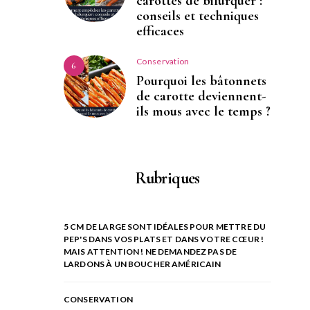
carottes de bifurquer :
conseils et techniques
efficaces
Conservation
6
Pourquoi les bâtonnets
de carotte deviennent-
ils mous avec le temps ?
Rubriques
5 CM DE LARGE SONT IDÉALES POUR METTRE DU
PEP'S DANS VOS PLATS ET DANS VOTRE CŒUR !
MAIS ATTENTION ! NE DEMANDEZ PAS DE
LARDONS À UN BOUCHER AMÉRICAIN
CONSERVATION