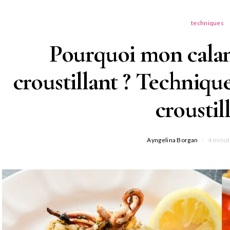
techniques
Pourquoi mon calama
croustillant ? Techniqu
croustil
Ayngelina Borgan
4 minut