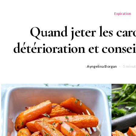
Expiration
Quand jeter les caro
détérioration et conse
Ayngelina Borgan
5 minut