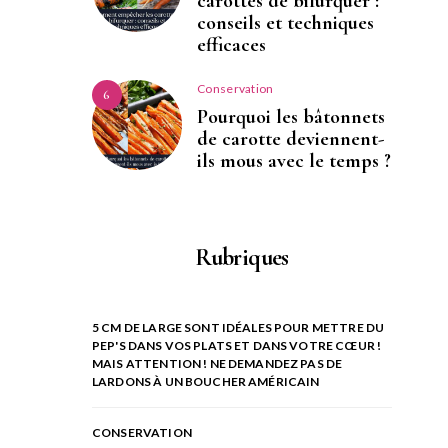
carottes de bifurquer :
conseils et techniques
efficaces
Conservation
6
Pourquoi les bâtonnets
de carotte deviennent-
ils mous avec le temps ?
Rubriques
5 CM DE LARGE SONT IDÉALES POUR METTRE DU
PEP'S DANS VOS PLATS ET DANS VOTRE CŒUR !
MAIS ATTENTION ! NE DEMANDEZ PAS DE
LARDONS À UN BOUCHER AMÉRICAIN
CONSERVATION