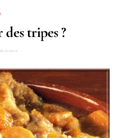
é
des tripes ?
de lecture