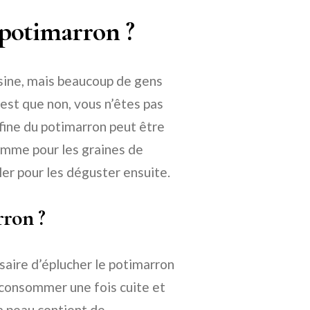
 potimarron ?
isine, mais beaucoup de gens
 est que non, vous n’êtes pas
s fine du potimarron peut être
omme pour les graines de
ller pour les déguster ensuite.
rron ?
ssaire d’éplucher le potimarron
 à consommer une fois cuite et
sa peau contient de