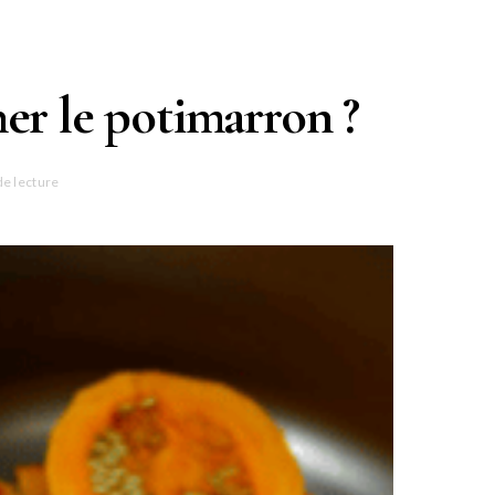
é
er le potimarron ?
de lecture