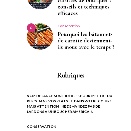
carottes de bifurquer :
conseils et techniques
efficaces
Conservation
6
Pourquoi les bâtonnets
de carotte deviennent-
ils mous avec le temps ?
Rubriques
5 CM DE LARGE SONT IDÉALES POUR METTRE DU
PEP'S DANS VOS PLATS ET DANS VOTRE CŒUR !
MAIS ATTENTION ! NE DEMANDEZ PAS DE
LARDONS À UN BOUCHER AMÉRICAIN
CONSERVATION