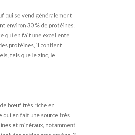
uf qui se vend généralement
ent environ 30 % de protéines.
ce qui en fait une excellente
es protéines, il contient
, tels que le zinc, le
 de bœuf très riche en
e qui en fait une source très
tamines et minéraux, notamment
ntient des acides gras oméga-3,