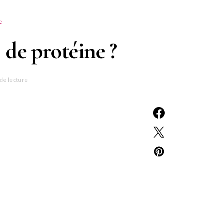
é
 de protéine ?
de lecture