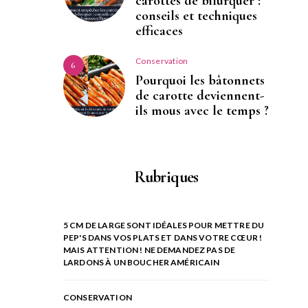
carottes de bifurquer :
conseils et techniques
efficaces
Conservation
6
Pourquoi les bâtonnets
de carotte deviennent-
ils mous avec le temps ?
Rubriques
5 CM DE LARGE SONT IDÉALES POUR METTRE DU
PEP'S DANS VOS PLATS ET DANS VOTRE CŒUR !
MAIS ATTENTION ! NE DEMANDEZ PAS DE
LARDONS À UN BOUCHER AMÉRICAIN
CONSERVATION