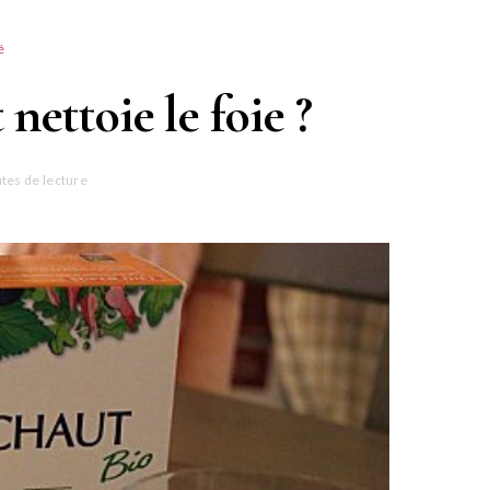
é
 nettoie le foie ?
tes de lecture